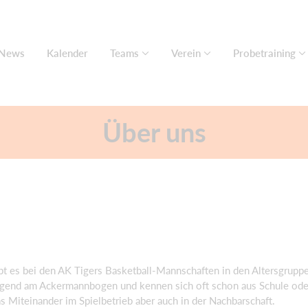
News
Kalender
Teams
Verein
Probetraining
Über uns
bt es bei den A
K Tigers
Basketball-Mannschaften
in den Altersgrupp
egend
am Ackermannbogen und kennen sich oft schon aus Schule oder
as Miteinander im Sp
ielbetrieb aber auch in der Nachbarschaft.