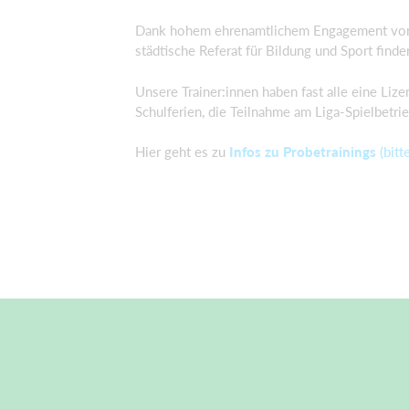
Dank hohem ehrenamtlichem Engagement von
städtische Referat für Bildung und Sport find
Unsere
Trainer:innen
haben fast alle
ein
e
Lize
Schulferien, die Teilnahme am Liga-Spielbetri
Hier geht es zu
Infos zu Probetrainings
(bit