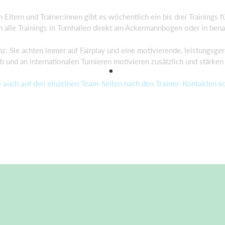
 Eltern und
Trainer:innen
gibt es wöchentlich
ein bis
drei
Trainings f
en alle Trainings in Turnhallen direkt am Ackermannbogen oder in bena
nz
. Sie
achten immer auf Fairplay und eine motivierende, leistungsge
eb und an internationalen Turnieren motivieren zusätzlich und stärke
te auch auf den einzelnen Team-Seiten nach den Trainer-Kontakten s