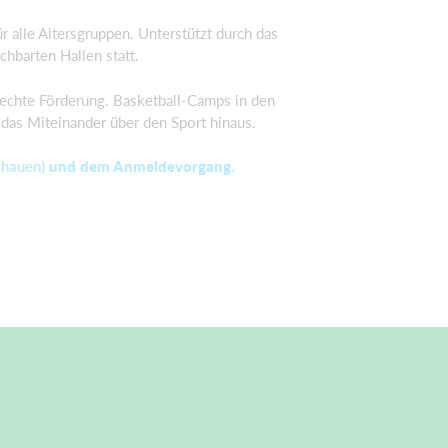
ür alle Altersgruppen
.
Unterstützt durch das
chbarten Hallen statt.
rechte Förderung. Basketball-Camps in den
n das Miteinander über den Sport hinaus.
chauen)
und dem Anmeldevorgang.