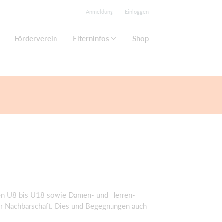
Anmeldung
Einloggen
Förderverein
Elterninfos
Shop
en U
8
bis U18
sowie
Damen-
und Herren-
 Nachbarschaft. Dies
und
Begegnungen auch