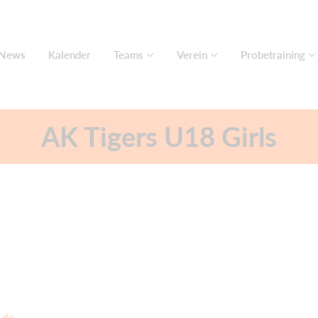
News
Kalender
Teams
Verein
Probetraining
AK Tigers U18 Girls
.de