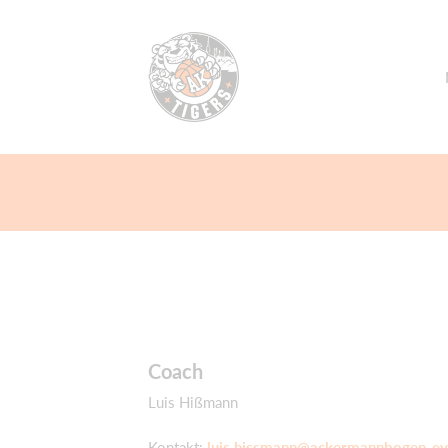
Coach
Luis Hißmann
Kontakt:
luis.hissmann@ackermannbogen-ev