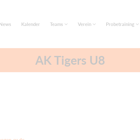
News
Kalender
Teams
Verein
Probetraining
AK Tigers U8
bogen-ev.de